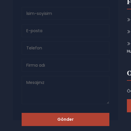
F
H
O
Öd
Gönder