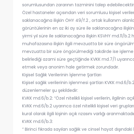
sorumlusundan zararının tazminini talep edebilecektir
Özel hastaneler açısından veri sorumlusu kişisel verileri
saklanacağına ilişkin ÖHY 49/f.2 , ortak kullanım alanla
görüntülerinin en az iki ay süre ile saklanacağına ilişki
yirmi yıl süre ile saklanacağına ilişkin KSVHY md.11/b.2 
muhafazasına ilişkin ilgili mevzuatta bir süre öngörülmü
mevzuatta bir süre öngörülmediği takdirde ise işleme 
belirlediği azami süre geçtiğinde KVKK md.7/1 uyarınca, 
etmek veya anonim hale getirmek zorundadır.
Kişisel Sağlık Verilerinin İşlenme Şartları
Kişisel sağlık verilerinin işlenmesi şartları KVKK md.6/
düzenlemeler şu şekildedir:
KVKK md.6/b.2: “Özel nitelikli kişisel verilerin, ilgilinin a
KVKK md.6/b.2 uyarınca özel nitelikli kişisel veri gruplar
kural olarak ilgili kişinin açık rızasını varlığı aranmaktadır
KVKK md.6/b.3:
“ Birinci fıkrada sayılan sağlık ve cinsel hayat dışındaki 