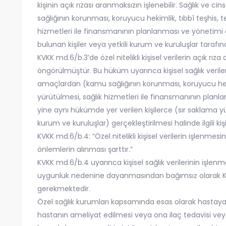
kişinin açık rızası aranmaksızın işlenebilir. Sağlık ve cin
sağlığının korunması, koruyucu hekimlik, tıbbî teşhis, 
hizmetleri ile finansmanının planlanması ve yönetimi
bulunan kişiler veya yetkili kurum ve kuruluşlar tarafında
KVKK md.6/b.3’de özel nitelikli kişisel verilerin açık rız
öngörülmüştür. Bu hüküm uyarınca kişisel sağlık veril
amaçlardan (kamu sağlığının korunması, koruyucu hekim
yürütülmesi, sağlık hizmetleri ile finansmanının plan
yine aynı hükümde yer verilen kişilerce (sır saklama yü
kurum ve kuruluşlar) gerçekleştirilmesi halinde ilgili kişi
KVKK md.6/b.4: “Özel nitelikli kişisel verilerin işlenmesi
önlemlerin alınması şarttır.”
KVKK md.6/b.4 uyarınca kişisel sağlık verilerinin işlen
uygunluk nedenine dayanmasından bağımsız olarak Kuru
gerekmektedir.
Özel sağlık kurumları kapsamında esas olarak hastaya fi
hastanın ameliyat edilmesi veya ona ilaç tedavisi vey