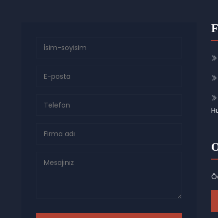
F
H
O
Öd