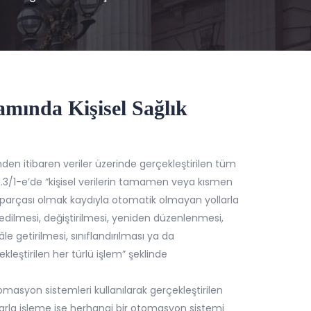
mında Kişisel Sağlık
sinden itibaren veriler üzerinde gerçekleştirilen tüm
 md.3/1-e’de “kişisel verilerin tamamen veya kısmen
n parçası olmak kaydıyla otomatik olmayan yollarla
dilmesi, değiştirilmesi, yeniden düzenlenmesi,
le getirilmesi, sınıflandırılması ya da
kleştirilen her türlü işlem” şeklinde
omasyon sistemleri kullanılarak gerçekleştirilen
larla işleme ise herhangi bir otomasyon sistemi