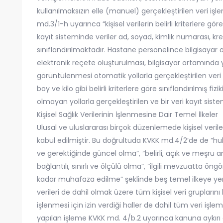
kullanılmaksızın elle (manuel) gerçekleştirilen veri işle
md.3/1-h uyarınca “kişisel verilerin belirli kriterlere göre
kayıt sisteminde veriler ad, soyad, kimlik numarası, kr
sınıflandırılmaktadır. Hastane personelince bilgisaya
elektronik reçete oluşturulması, bilgisayar ortamında y
görüntülenmesi otomatik yollarla gerçekleştirilen ver
boy ve kilo gibi belirli kriterlere göre sınıflandırılmış 
olmayan yollarla gerçekleştirilen ve bir veri kayıt siste
Kişisel Sağlık Verilerinin İşlenmesine Dair Temel İlkeler
Ulusal ve uluslararası birçok düzenlemede kişisel verile
kabul edilmiştir. Bu doğrultuda KVKK md.4/2’de de “hu
ve gerektiğinde güncel olma”, “belirli, açık ve meşru a
bağlantılı, sınırlı ve ölçülü olma”, “ilgili mevzuatta ön
kadar muhafaza edilme” şeklinde beş temel ilkeye yer veri
verileri de dahil olmak üzere tüm kişisel veri gruplarını k
işlenmesi için izin verdiği haller de dahil tüm veri işl
yapılan işleme KVKK md. 4/b.2 uyarınca kanuna aykırı ol