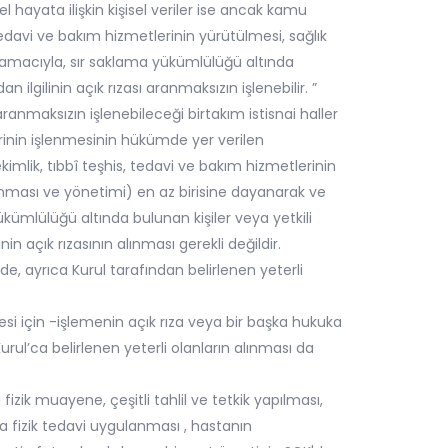
sel hayata ilişkin kişisel veriler ise ancak kamu
tedavi ve bakım hizmetlerinin yürütülmesi, sağlık
 amacıyla, sır saklama yükümlülüğü altında
n ilgilinin açık rızası aranmaksızın işlenebilir. ”
a aranmaksızın işlenebileceği birtakım istisnai haller
erinin işlenmesinin hükümde yer verilen
lik, tıbbî teşhis, tedavi ve bakım hizmetlerinin
lanması ve yönetimi) en az birisine dayanarak ve
kümlülüğü altında bulunan kişiler veya yetkili
nin açık rızasının alınması gerekli değildir.
nde, ayrıca Kurul tarafından belirlenen yeterli
mesi için -işlemenin açık rıza veya bir başka hukuka
l’ca belirlenen yeterli olanların alınması da
zik muayene, çeşitli tahlil ve tetkik yapılması,
a fizik tedavi uygulanması , hastanın