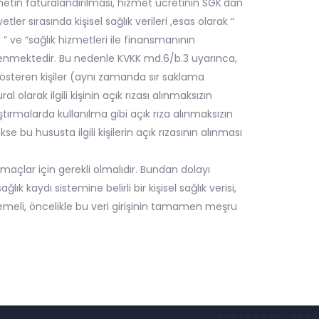
izmetin faturalandırılması, hizmet ücretinin SGK'dan
ler sırasında kişisel sağlık verileri ,esas olarak “
 ” ve “sağlık hizmetleri ile finansmanının
lenmektedir. Bu nedenle KVKK md.6/b.3 uyarınca,
t gösteren kişiler (aynı zamanda sır saklama
 olarak ilgili kişinin açık rızası alınmaksızın
araştırmalarda kullanılma gibi açık rıza alınmaksızın
bu hususta ilgili kişilerin açık rızasının alınması
çlar için gerekli olmalıdır. Bundan dolayı
lık kaydı sistemine belirli bir kişisel sağlık verisi,
memeli, öncelikle bu veri girişinin tamamen meşru