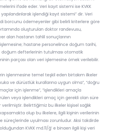
melerini ifade eder. Veri kayıt sistemi ise KVKK
 yapılandırılarak işlendiği kayıt sistemi” dir. Veri
edi borcunu ödemeyenler gibi belirli kriterlere göre
r ortamında oluşturulan doktor randevusu,
er alan hastanın tahlil sonuçlarının
i işlemesine; hastane personelince doğum tarihi,
fiziki doğum defterlerinin tutulması otomatik
minin parçası olan veri işlemesine örnek verilebilir.
rin işlenmesine temel teşkil eden birtakım ilkeler
kuka ve dürüstlük kurallarına uygun olma”, “doğru
maçlar için işlenme”, “işlendikleri amaçla
görülen veya işlendikleri amaç için gerekli olan süre
lmiştir. Belirttiğimiz bu ilkeler kişisel sağlık
apsamakta olup bu ilkelere, ilgili kişinin verilerinin
eme süreçlerinde uyulması zorunludur. Aksi takdirde
duğundan KVKK md.11/ğ’ e binaen ilgili kişi veri