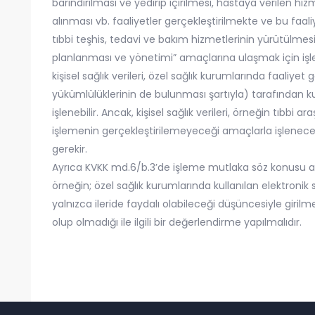
barındırılması ve yedirip içirilmesi, hastaya verilen h
alınması vb. faaliyetler gerçekleştirilmekte ve bu faaliyet
tıbbi teşhis, tedavi ve bakım hizmetlerinin yürütülmesi
planlanması ve yönetimi” amaçlarına ulaşmak için iş
kişisel sağlık verileri, özel sağlık kurumlarında faaliye
yükümlülüklerinin de bulunması şartıyla) tarafından kural
işlenebilir. Ancak, kişisel sağlık verileri, örneğin tıbbi 
işlemenin gerçekleştirilemeyeceği amaçlarla işlenecekse 
gerekir.
Ayrıca KVKK md.6/b.3’de işleme mutlaka söz konusu ama
örneğin; özel sağlık kurumlarında kullanılan elektronik sağ
yalnızca ileride faydalı olabileceği düşüncesiyle giril
olup olmadığı ile ilgili bir değerlendirme yapılmalıdır.