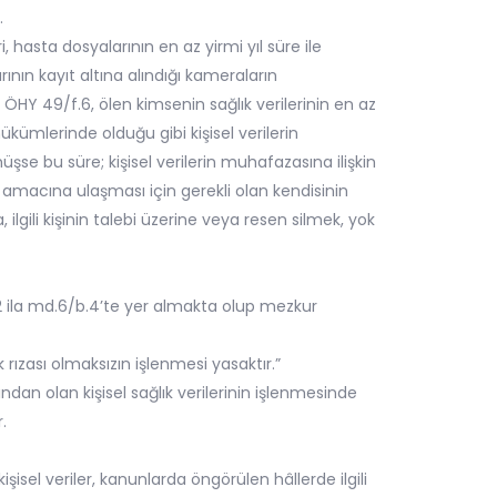
.
, hasta dosyalarının en az yirmi yıl süre ile
rının kayıt altına alındığı kameraların
n ÖHY 49/f.6, ölen kimsenin sağlık verilerinin en az
hükümlerinde olduğu gibi kişisel verilerin
şse bu süre; kişisel verilerin muhafazasına ilişkin
amacına ulaşması için gerekli olan kendisinin
ilgili kişinin talebi üzerine veya resen silmek, yok
b.2 ila md.6/b.4’te yer almakta olup mezkur
çık rızası olmaksızın işlenmesi yasaktır.”
ından olan kişisel sağlık verilerinin işlenmesinde
.
kişisel veriler, kanunlarda öngörülen hâllerde ilgili