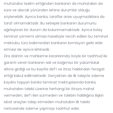
muhataba teslim ettiğinden bankanın da muhatabın da
süre ve alacak yönünden lehine durumlar olduğu
söylenebilir. Ayrıca banka, taraflar arası uyuşmazlıklara da
taraf olmamaktadır. Bu sebeple bankanın durumunu
ağırlaştıran bir durum da bulunmamaktadır. Ayrıca kolay
teminat yöntemi olması hasebiyle tercih edilen bu teminat
mektubu türü bakımından bankanın komisyon geliri elde
etmesi de ayrıca lehinedir.
Zira doktrin ve mahkeme kararlarında, böyle bir taahhüd ile
garanti veren bankanın asli ve bağımsız bir yükümlülük
altına girdiği ve bu kayıtla def’i ve itiraz hakkından feragat
ettiği kabul edilmektedir. Gerçekten de ilk talepte ödeme
kaydını taşıyan banka teminat mektuplarında banka,
muhatabın talebi üzerine herhangi bir itiraza mahal
vermeden, def’i ileri sürmeden ve talebin haklılığına ilişkin
isbat araçları talep etmeden muhatabın ilk talebi
neticesinde ödeme yapmayı taahhüt eder.