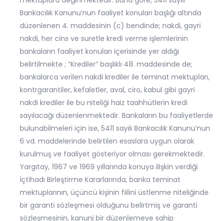
mektuplara değinmektedir. Buna göre, 5411 sayılı
Bankacılık Kanunu’nun faaliyet konuları başlığı altında
düzenlenen 4. maddesinin (c) bendinde; nakdi, gayri
nakdi, her cins ve suretle kredi verme işlemlerinin
bankaların faaliyet konuları içerisinde yer aldığı
belirtilmekte ; “Krediler” başlıklı 48. maddesinde de;
bankalarca verilen nakdi krediler ile teminat mektupları,
kontrgarantiler, kefaletler, aval, ciro, kabul gibi gayri
nakdi krediler ile bu niteliği haiz taahhütlerin kredi
sayılacağı düzenlenmektedir. Bankaların bu faaliyetlerde
bulunabilmeleri için ise, 5411 sayılı Bankacılık Kanunu’nun
6 vd. maddelerinde belirtilen esaslara uygun olarak
kurulmuş ve faaliyet gösteriyor olması gerekmektedir.
Yargıtay, 1967 ve 1969 yıllarında konuya ilişkin verdiği
İçtihadı Birleştirme Kararlarında, banka teminat
mektuplarının, üçüncü kişinin fiilini üstlenme niteliğinde
bir garanti sözleşmesi olduğunu belirtmiş ve garanti
sözleşmesinin, kanuni bir düzenlemeye sahip