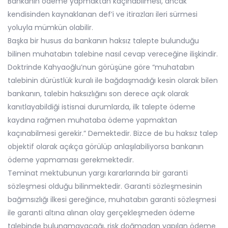
Bankanın ödeme yapmaktan kaçınabilmesi, ancak
kendisinden kaynaklanan def’i ve itirazları ileri sürmesi
yoluyla mümkün olabilir.
Başka bir husus da bankanın haksız talepte bulunduğu
bilinen muhatabın talebine nasıl cevap vereceğine ilişkindir.
Doktrinde Kahyaoğlu’nun görüşüne göre “muhatabın
talebinin dürüstlük kuralı ile bağdaşmadığı kesin olarak bilen
bankanın, talebin haksızlığını son derece açık olarak
kanıtlayabildiği istisnai durumlarda, ilk talepte ödeme
kaydına rağmen muhataba ödeme yapmaktan
kaçınabilmesi gerekir.” Demektedir. Bizce de bu haksız talep
objektif olarak açıkça görülüp anlaşılabiliyorsa bankanın
ödeme yapmaması gerekmektedir.
Teminat mektubunun yargı kararlarında bir garanti
sözleşmesi olduğu bilinmektedir. Garanti sözleşmesinin
bağımsızlığı ilkesi gereğince, muhatabın garanti sözleşmesi
ile garanti altına alınan olay gerçekleşmeden ödeme
talebinde bulunamayacağı, risk doğmadan yapılan ödeme