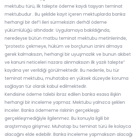
mektubu türü, ilk talepte ödeme kaydı taşıyan teminat
mektubudur . Bu şekilde kayıt içeren mektuplarda banka
herhangi bir def’i ileri sürmeksizin derhâl ödeme
yükümlülüğü altındadır. Uygulamaya bakıldığında,
neredeyse bütün matbu teminat mektubu metinlerinde,
“protesto çekmeye, hüküm ve borçlunun iznini almaya
gerek kalmaksızın, herhangi bir uyuşmazlık ve bunun akıbet
ve kanuni neticeleri nazara alınmaksızın ilk yazılı talepte”
kaydına yer verildiği görülmektedir. Bu nedenle, bu tür
teminat mektubu, muhataba en yüksek düzeyde koruma
sağlayan tür olarak kabul edilmektedir.
Kendisine ödeme talebi ibraz edilen banka esasa ilişkin
herhangi bir inceleme yapmaz. Mektubu yalnızca şeklen
inceler. Banka ödememe riskinin gerçekleşip
gerçekleşmediğiyle ilgilenmez. Bu konuyla ilgili bir
araştırmaya girişmez. Muhatap bu teminat türü ile kolayca
alacağını elde edebilir. Banka inceleme yapmaksızın alacağı