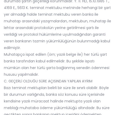
durumda şartın geçerliliği korunmalıdır. Y. 11. HD, 15.10.1985 T.,
4169 E., 5613 K. teminat mektubu metninde herhangi bir şart
yer almadığı halde teminat mektubu veren banka ile
muhatap arasındaki yazışmalardan, mektubun, muhatap ile
lehtar arasındaki protokolün yerine getirilmesi şartı ile
verildiği ve protokol hükümlerine uyulmadığından garanti
veren bankanın tazmin yükümlülüğünün bulunmadığı kabul
edilmiştir.
Muhatapça ispat edilen (örn; yazılı belge ile) her türlü şart
banka tarafından kabul edilmelidir. Bu şekilde ispatı
mümkün olan her türlü şarta bağlanmış senedin ödenmesi
hususu yapılmalıdır.
C. GEÇERLİ OLDUĞU SÜRE AÇISINDAN YAPILAN AYRIM
Bazı teminat mektupları belirli bir süre ile sınırlı olabilir. Böyle
bir durumun varlığında, banka söz konusu süre içerisinde
kendisine yazılı müracaat halinde mektupta yazılı olan
meblağı muhataba ödeme yükümlülüğü altındadır. Bu süre
geçtikten sonra bankanın mektup içeriğini ödemekten