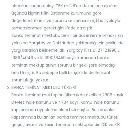
olmamasından dolayı TBK m.128’de düzenlenmiş olan
üçüncü kişinin fiilini üstlenme kurumuna göre
değerlendirilmesi ve zorunlu unsurlarının içtihat yoluyla
tamamlanması gerektiğini ifade etmiştir.
Banka teminat mektubu belirli bir düzenleme olmaksızın
yalnızca Yargıtay ve Doktrinden şekillendiği için şeklini de
yargı kararları belirlemelidir. Yargıtay 11. H. D. 27.12.1990 E.
1989/4046 ve K. 1990/8459 sayılı kararında banka
teminat mektuplarının zorunlu bir şekli şartı olmadığı
belirtilmiştir. Bu sebeple belli bir şekilde delille ispat
zorunluluğu yoktur.
BANKA TEMİNAT MEKTUBU TÜRLERİ
Banka teminat mektupları ülkemizde özellikle 2886 sayılı
Devlet İhale Kanunu ve 4734 sayılı Kamu İhale Kanunu
kapsamında uygulama alanı bulmuştur. Bu kanunlar
kapsamında kullanılan banka teminat mektubu türleri
geçici, avans ve kesin teminat mektuplarıdır. DİK ve KİK