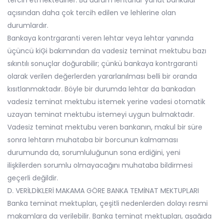
tercih etmektedirler. Bu durum lehtarlar yahut bankalar
açısından daha çok tercih edilen ve lehlerine olan
durumlardır.
Bankaya kontrgaranti veren lehtar veya lehtar yanında
üçüncü kiĢi bakımından da vadesiz teminat mektubu bazı
sıkıntılı sonuçlar doğurabilir; çünkü bankaya kontrgaranti
olarak verilen değerlerden yararlanılması belli bir oranda
kısıtlanmaktadır. Böyle bir durumda lehtar da bankadan
vadesiz teminat mektubu istemek yerine vadesi otomatik
uzayan teminat mektubu istemeyi uygun bulmaktadır.
Vadesiz teminat mektubu veren bankanın, makul bir süre
sonra lehtarın muhataba bir borcunun kalmaması
durumunda da, sorumluluğunun sona erdiğini, yeni
ilişkilerden sorumlu olmayacağını muhataba bildirmesi
geçerli değildir.
D. VERİLDİKLERİ MAKAMA GÖRE BANKA TEMİNAT MEKTUPLARI
Banka teminat mektupları, çeşitli nedenlerden dolayı resmi
makamlara da verilebilir. Banka teminat mektupları, aşağıda