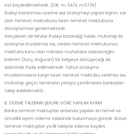
irat kaydedilmektedir. (DİK. m. 54/II, m.57/III)
İhaleyi kazanması üzerine asıl sözleşmeyi yapan kişinin, var
olan teminat mektubunu kesin teminat mektubuna
dönüştürmesi gerekmektedir .
Gerçekten de lehdar ihaleyi kazandığı halde, muhatap ile
sözleşme imzalamaz ise, verilen teminat mektubunun,
mektuba konu olan miktarın muhataba ödeneceğini
belirten (borç doğuran) bir belgeye dönüşeceği de
doktrinde ifade edilmektedir. Yahut sözleşme
imzalanmasına karşın kesin teminat mektubu verilmez ise,
muhatap geçici teminatın paraya çevrilmesini bankadan
talep edebilecektir .
B. ÖDEME TALEBİNİN ŞEKLİNE GÖRE YAPILAN AYRIM
Banka teminat mektupları arasında yapılan en temel ve
öncelikli ayrım ödeme talebinde bulunmaya göredir. Bütün
teminat mektupları ya ilk talepte ödeme kaydını