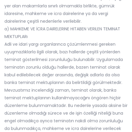
yer alan makamlarla sınırlı olmamakla birlikte, gümrük
idaresine, mahkeme ve icra dairelerine ya da vergi
dairelerine çeşitli nedenlerle verilebilir.
a) MAHKEME VE İCRA DAIRELERINE HITABEN VERILEN TEMINAT
MEKTUPLARı
Adli ve idari yargı organlarınca çözümlenmesi gereken
uyuşmazlıklarla ilgili olarak, bazı hallerde çeşitli yönlerden
teminat gösterilmesi zorunluluğu bulunabilir. Uygulamada
teminatın zorunlu olduğu hallerde, bazen teminat olarak
kabul edilebilecek değer arasında, değişik adlarla da olsa
banka teminat mektuplarının da belirtildiği görülmektedir.
Mevzuatımız incelendiği zaman, teminat olarak, banka
teminat mektuplarının kullanılmayacağını öngören hiçbir
düzenleme bulunmamaktadır. Bu nedenle yasada aksine bir
düzenleme olmadığı sürece ve de işin özelliği niteliği buna
engel olmadıkça ayrıca teminatın nakdi olma zorunluluğu
da bulunmadıkça, mahkeme ve icra dairelerine verilecek