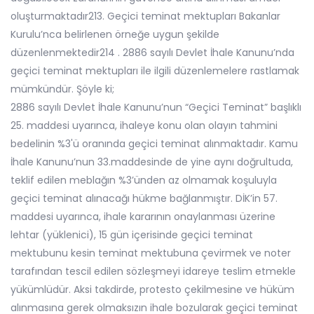
oluşturmaktadır213. Geçici teminat mektupları Bakanlar
Kurulu’nca belirlenen örneğe uygun şekilde
düzenlenmektedir214 . 2886 sayılı Devlet İhale Kanunu’nda
geçici teminat mektupları ile ilgili düzenlemelere rastlamak
mümkündür. Şöyle ki;
2886 sayılı Devlet İhale Kanunu’nun “Geçici Teminat” başlıklı
25. maddesi uyarınca, ihaleye konu olan olayın tahmini
bedelinin %3'ü oranında geçici teminat alınmaktadır. Kamu
İhale Kanunu’nun 33.maddesinde de yine aynı doğrultuda,
teklif edilen meblağın %3’ünden az olmamak koşuluyla
geçici teminat alınacağı hükme bağlanmıştır. DİK’in 57.
maddesi uyarınca, ihale kararının onaylanması üzerine
lehtar (yüklenici), 15 gün içerisinde geçici teminat
mektubunu kesin teminat mektubuna çevirmek ve noter
tarafından tescil edilen sözleşmeyi idareye teslim etmekle
yükümlüdür. Aksi takdirde, protesto çekilmesine ve hüküm
alınmasına gerek olmaksızın ihale bozularak geçici teminat