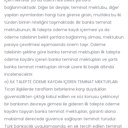
içermektedir ya da ödenmesi belirli şartlara
bağlanmaktadır. Diğer bir deyişle, teminat mektubu, diğer
yapılan ayrımlardan hangi türe girerse girsin, mutlaka bu iki
türden birinin niteliğini taşımaktadır. Bir banka teminat
mektubunun, ilk talepte ödeme kaydı içermesi ya da
ödeme talebinin belirli şartlara bağlanmış olması, mektubun
paraya çevrilmesi aşamasında önem taşır. Ödeme
talebinin şekline göre banka teminat mektupları ilk talepte
ödeme kaydını içeren banka teminat mektupları ve şartlı
banka teminat mektupları olmak üzere iki başlık altında
incelenecektir.
a) İLK TALEPTE ÖDEME KAYDıNı İÇEREN TEMINAT MEKTUPLARı
Ticari ilişkilerde tarafların birbirlerine karşı duydukları
güvensizlikten çıktığı kabul edilen ve söz konusu çekinceyi
bir bankanın devreye girmesi ile gideren ilk talepte ödeme
kaydını taşıyan banka teminat mektupları, garanti alana
maksimal derecede güvence sağlayan teminat türüdür.
Türk bankacılık uygulamasında, en sık tercih edilen teminat