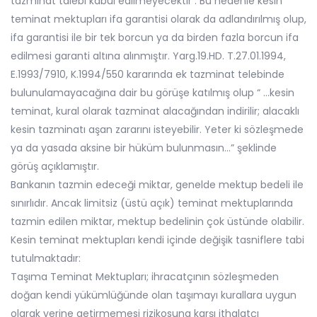
tazminat talebi kabul edilmeyecektir . Bu nedenle kesin
teminat mektupları ifa garantisi olarak da adlandırılmış olup,
ifa garantisi ile bir tek borcun ya da birden fazla borcun ifa
edilmesi garanti altına alınmıştır. Yarg.19.HD. T.27.01.1994,
E.1993/7910, K.1994/550 kararında ek tazminat telebinde
bulunulamayacağına dair bu görüşe katılmış olup “ ...kesin
teminat, kural olarak tazminat alacağından indirilir; alacaklı
kesin tazminatı aşan zararını isteyebilir. Yeter ki sözleşmede
ya da yasada aksine bir hüküm bulunmasın...” şeklinde
görüş açıklamıştır.
Bankanın tazmin edeceği miktar, genelde mektup bedeli ile
sınırlıdır. Ancak limitsiz (üstü açık) teminat mektuplarında
tazmin edilen miktar, mektup bedelinin çok üstünde olabilir.
Kesin teminat mektupları kendi içinde değişik tasniflere tabi
tutulmaktadır:
Taşıma Teminat Mektupları; ihracatçının sözleşmeden
doğan kendi yükümlüğünde olan taşımayı kurallara uygun
olarak yerine getirmemesi rizikosuna karşı ithalatçı