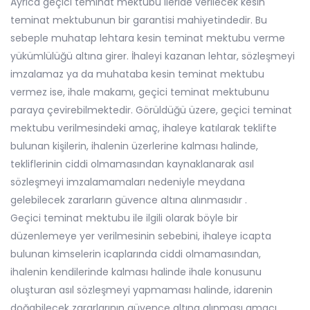
Ayrıca geçici teminat mektubu ileride verilecek kesin
teminat mektubunun bir garantisi mahiyetindedir. Bu
sebeple muhatap lehtara kesin teminat mektubu verme
yükümlülüğü altına girer. İhaleyi kazanan lehtar, sözleşmeyi
imzalamaz ya da muhataba kesin teminat mektubu
vermez ise, ihale makamı, geçici teminat mektubunu
paraya çevirebilmektedir. Görüldüğü üzere, geçici teminat
mektubu verilmesindeki amaç, ihaleye katılarak teklifte
bulunan kişilerin, ihalenin üzerlerine kalması halinde,
tekliflerinin ciddi olmamasından kaynaklanarak asıl
sözleşmeyi imzalamamaları nedeniyle meydana
gelebilecek zararların güvence altına alınmasıdır .
Geçici teminat mektubu ile ilgili olarak böyle bir
düzenlemeye yer verilmesinin sebebini, ihaleye icapta
bulunan kimselerin icaplarında ciddi olmamasından,
ihalenin kendilerinde kalması halinde ihale konusunu
oluşturan asıl sözleşmeyi yapmaması halinde, idarenin
doğabilecek zararlarının güvence altına alınması amacı