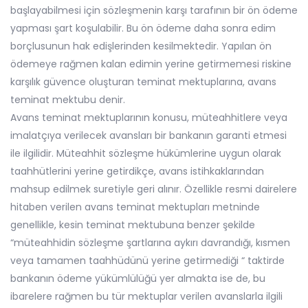
başlayabilmesi için sözleşmenin karşı tarafının bir ön ödeme
yapması şart koşulabilir. Bu ön ödeme daha sonra edim
borçlusunun hak edişlerinden kesilmektedir. Yapılan ön
ödemeye rağmen kalan edimin yerine getirmemesi riskine
karşılık güvence oluşturan teminat mektuplarına, avans
teminat mektubu denir.
Avans teminat mektuplarının konusu, müteahhitlere veya
imalatçıya verilecek avansları bir bankanın garanti etmesi
ile ilgilidir. Müteahhit sözleşme hükümlerine uygun olarak
taahhütlerini yerine getirdikçe, avans istihkaklarından
mahsup edilmek suretiyle geri alınır. Özellikle resmi dairelere
hitaben verilen avans teminat mektupları metninde
genellikle, kesin teminat mektubuna benzer şekilde
“müteahhidin sözleşme şartlarına aykırı davrandığı, kısmen
veya tamamen taahhüdünü yerine getirmediği “ taktirde
bankanın ödeme yükümlülüğü yer almakta ise de, bu
ibarelere rağmen bu tür mektuplar verilen avanslarla ilgili