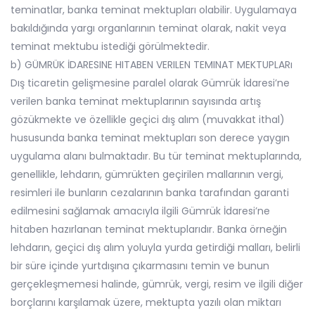
teminatlar, banka teminat mektupları olabilir. Uygulamaya
bakıldığında yargı organlarının teminat olarak, nakit veya
teminat mektubu istediği görülmektedir.
b) GÜMRÜK İDARESINE HITABEN VERILEN TEMINAT MEKTUPLARı
Dış ticaretin gelişmesine paralel olarak Gümrük İdaresi’ne
verilen banka teminat mektuplarının sayısında artış
gözükmekte ve özellikle geçici dış alım (muvakkat ithal)
hususunda banka teminat mektupları son derece yaygın
uygulama alanı bulmaktadır. Bu tür teminat mektuplarında,
genellikle, lehdarın, gümrükten geçirilen mallarının vergi,
resimleri ile bunların cezalarının banka tarafından garanti
edilmesini sağlamak amacıyla ilgili Gümrük İdaresi’ne
hitaben hazırlanan teminat mektuplarıdır. Banka örneğin
lehdarın, geçici dış alım yoluyla yurda getirdiği malları, belirli
bir süre içinde yurtdışına çıkarmasını temin ve bunun
gerçekleşmemesi halinde, gümrük, vergi, resim ve ilgili diğer
borçlarını karşılamak üzere, mektupta yazılı olan miktarı