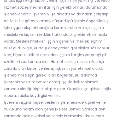
ancak işçi ile ilgili kişisel verinin işçinin işe yatkınlığı ve/veya
hizmet sözleşmesinin ifası için gerekli olması durumunda
işlenebilecektir. İşverenin, işe alacağı ya da halen çalıştırıp
da farklı bir görev vermeyi düşündüğü işçinin öngörülen iş
için uygun olup olmadığına karar verebilmek için işçinin
mesleki ve kişisel nitelikleri hakkında bilgi elde etme hakkı
vardır. Mesleki nitelikler, işçinin genel ve mesleki eğitim
düzeyi, dil bilgisi, yurtdışı deneyimleri gibi bilgiler söz konusu
iken, kişisel nitelikler açısından işçinin iletişim yeteneği gibi
özellikleri söz konusu olur. Hizmet sözleşmesinin ifası için
zorunlu olan kişisel veriler, iş ilişkisinin yönetimsel olarak
işlenebilmesi için gerekli olan bilgilerdir. Bu anlamda
işverenin yasal mevzuat gereği işçi ile ilgili toplamak
zorunda olduğu kişisel bilgiler girer. Örneğin, işe girişte sağlık
raporu, sabıka kaydı gibi veriler.
İşverenin işçinin kişisel verilerin işlenmesinde kişisel veriler
hukukuna hâkim olan genel ilkelere uymak yanında, aynı
zamanda işçinin kişisel verilerinin işlemesine ilişkin içerik