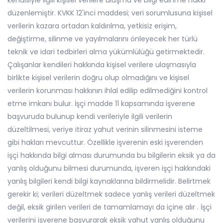
kendisiyle ilgili kişisel verilere ulaşma ve bilgi edinme hakkı
düzenlemiştir. KVKK 12'inci maddesi; veri sorumlusuna kişisel
verilerin kazara ortadan kaldırılma, yetkisiz erişim,
değiştirme, silinme ve yayılmalarını önleyecek her türlü
teknik ve idari tedbirleri alma yükümlülüğü getirmektedir.
Çalışanlar kendileri hakkında kişisel verilere ulaşmasıyla
birlikte kişisel verilerin doğru olup olmadığını ve kişisel
verilerin korunması hakkının ihlal edilip edilmediğini kontrol
etme imkanı bulur. İşçi madde 11 kapsamında işverene
başvuruda bulunup kendi verileriyle ilgili verilerin
düzeltilmesi, veriye itiraz yahut verinin silinmesini isteme
gibi hakları mevcuttur. Özellikle işverenin eski işverenden
işçi hakkında bilgi alması durumunda bu bilgilerin eksik ya da
yanlış olduğunu bilmesi durumunda, işveren işçi hakkındaki
yanlış bilgileri kendi bilgi kaynaklarına bildirmelidir. Belirtmek
gerekir ki; verileri düzeltmek sadece yanlış verileri düzeltmek
değil, eksik girilen verileri de tamamlamayı da içine alır . İşçi
verilerini işverene başvurarak eksik yahut yanlış olduğunu