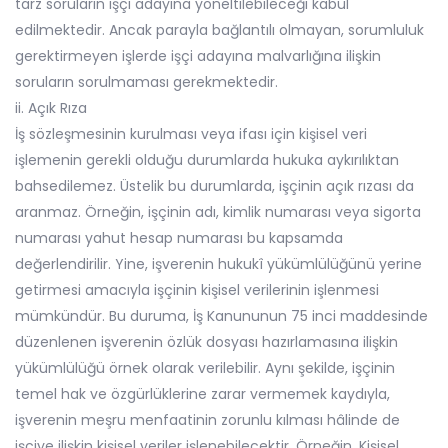
tarz soruların işçi adayına yöneltilebileceği kabul
edilmektedir. Ancak parayla bağlantılı olmayan, sorumluluk
gerektirmeyen işlerde işçi adayına malvarlığına ilişkin
soruların sorulmaması gerekmektedir.
ii. Açık Rıza
İş sözleşmesinin kurulması veya ifası için kişisel veri
işlemenin gerekli olduğu durumlarda hukuka aykırılıktan
bahsedilemez. Üstelik bu durumlarda, işçinin açık rızası da
aranmaz. Örneğin, işçinin adı, kimlik numarası veya sigorta
numarası yahut hesap numarası bu kapsamda
değerlendirilir. Yine, işverenin hukukî yükümlülüğünü yerine
getirmesi amacıyla işçinin kişisel verilerinin işlenmesi
mümkündür. Bu duruma, İş Kanununun 75 inci maddesinde
düzenlenen işverenin özlük dosyası hazırlamasına ilişkin
yükümlülüğü örnek olarak verilebilir. Aynı şekilde, işçinin
temel hak ve özgürlüklerine zarar vermemek kaydıyla,
işverenin meşru menfaatinin zorunlu kılması hâlinde de
işçiye ilişkin kişisel veriler işlenebilecektir. Örneğin, Kişisel