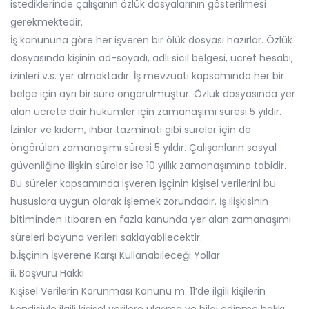
istediklerinde çalışanın özlük dosyalarının gösterilmesi
gerekmektedir.
İş kanununa göre her işveren bir ölük dosyası hazırlar. Özlük
dosyasında kişinin ad-soyadı, adli sicil belgesi, ücret hesabı,
izinleri v.s. yer almaktadır. İş mevzuatı kapsamında her bir
belge için ayrı bir süre öngörülmüştür. Özlük dosyasında yer
alan ücrete dair hükümler için zamanaşımı süresi 5 yıldır.
İzinler ve kıdem, ihbar tazminatı gibi süreler için de
öngörülen zamanaşımı süresi 5 yıldır. Çalışanların sosyal
güvenliğine ilişkin süreler ise 10 yıllık zamanaşımına tabidir.
Bu süreler kapsamında işveren işçinin kişisel verilerini bu
hususlara uygun olarak işlemek zorundadır. İş ilişkisinin
bitiminden itibaren en fazla kanunda yer alan zamanaşımı
süreleri boyuna verileri saklayabilecektir.
b.İşçinin İşverene Karşı Kullanabileceği Yollar
ii. Başvuru Hakkı
Kişisel Verilerin Korunması Kanunu m. 11’de ilgili kişilerin