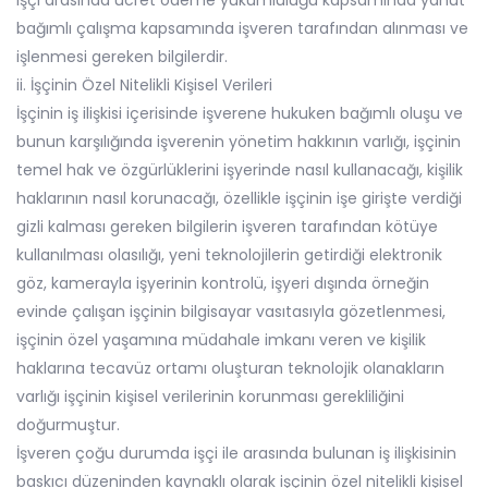
işçi arasında ücret ödeme yükümlülüğü kapsamında yahut
bağımlı çalışma kapsamında işveren tarafından alınması ve
işlenmesi gereken bilgilerdir.
ii. İşçinin Özel Nitelikli Kişisel Verileri
İşçinin iş ilişkisi içerisinde işverene hukuken bağımlı oluşu ve
bunun karşılığında işverenin yönetim hakkının varlığı, işçinin
temel hak ve özgürlüklerini işyerinde nasıl kullanacağı, kişilik
haklarının nasıl korunacağı, özellikle işçinin işe girişte verdiği
gizli kalması gereken bilgilerin işveren tarafından kötüye
kullanılması olasılığı, yeni teknolojilerin getirdiği elektronik
göz, kamerayla işyerinin kontrolü, işyeri dışında örneğin
evinde çalışan işçinin bilgisayar vasıtasıyla gözetlenmesi,
işçinin özel yaşamına müdahale imkanı veren ve kişilik
haklarına tecavüz ortamı oluşturan teknolojik olanakların
varlığı işçinin kişisel verilerinin korunması gerekliliğini
doğurmuştur.
İşveren çoğu durumda işçi ile arasında bulunan iş ilişkisinin
baskıcı düzeninden kaynaklı olarak işçinin özel nitelikli kişisel