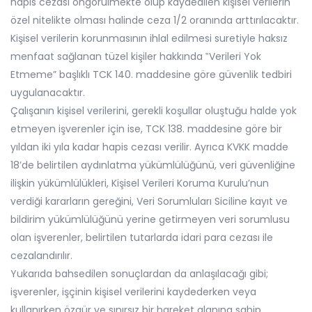
hapis cezası öngörülmekte olup kaydedilen kişisel verilerin
özel nitelikte olması halinde ceza 1/2 oranında arttırılacaktır.
Kişisel verilerin korunmasının ihlal edilmesi suretiyle haksız
menfaat sağlanan tüzel kişiler hakkında ‟Verileri Yok
Etmeme” başlıklı TCK 140. maddesine göre güvenlik tedbiri
uygulanacaktır.
Çalışanın kişisel verilerini, gerekli koşullar oluştuğu halde yok
etmeyen işverenler için ise, TCK 138. maddesine göre bir
yıldan iki yıla kadar hapis cezası verilir. Ayrıca KVKK madde
18’de belirtilen aydınlatma yükümlülüğünü, veri güvenliğine
ilişkin yükümlülükleri, Kişisel Verileri Koruma Kurulu’nun
verdiği kararların gereğini, Veri Sorumluları Siciline kayıt ve
bildirim yükümlülüğünü yerine getirmeyen veri sorumlusu
olan işverenler, belirtilen tutarlarda idari para cezası ile
cezalandırılır.
Yukarıda bahsedilen sonuçlardan da anlaşılacağı gibi;
işverenler, işçinin kişisel verilerini kaydederken veya
kullanırken özgür ve sınırsız bir hareket alanına sahip