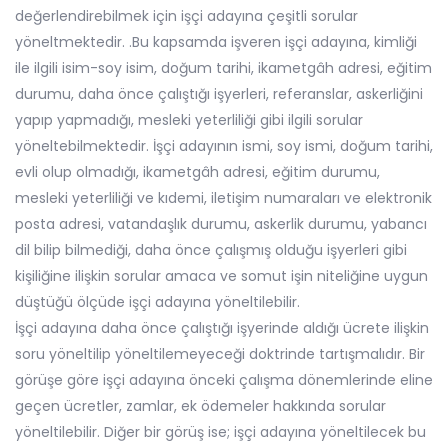
değerlendirebilmek için işçi adayına çeşitli sorular
yöneltmektedir. .Bu kapsamda işveren işçi adayına, kimliği
ile ilgili isim-soy isim, doğum tarihi, ikametgâh adresi, eğitim
durumu, daha önce çalıştığı işyerleri, referanslar, askerliğini
yapıp yapmadığı, mesleki yeterliliği gibi ilgili sorular
yöneltebilmektedir. İşçi adayının ismi, soy ismi, doğum tarihi,
evli olup olmadığı, ikametgâh adresi, eğitim durumu,
mesleki yeterliliği ve kıdemi, iletişim numaraları ve elektronik
posta adresi, vatandaşlık durumu, askerlik durumu, yabancı
dil bilip bilmediği, daha önce çalışmış olduğu işyerleri gibi
kişiliğine ilişkin sorular amaca ve somut işin niteliğine uygun
düştüğü ölçüde işçi adayına yöneltilebilir.
İşçi adayına daha önce çalıştığı işyerinde aldığı ücrete ilişkin
soru yöneltilip yöneltilemeyeceği doktrinde tartışmalıdır. Bir
görüşe göre işçi adayına önceki çalışma dönemlerinde eline
geçen ücretler, zamlar, ek ödemeler hakkında sorular
yöneltilebilir. Diğer bir görüş ise; işçi adayına yöneltilecek bu